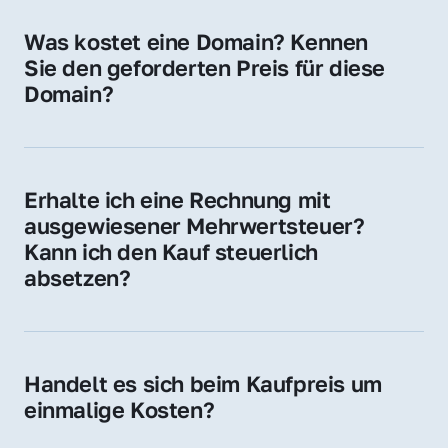
für Ihre Website, Weiterleitung, E-Mail-
Was kostet eine Domain? Kennen 
Adressen oder als digitale Investition.
Sie den geforderten Preis für diese 
Domain?
Der Preis variiert je nach Domain. Für diese 
Domain liegt ein konkreter Kaufpreis vor – 
kontaktieren Sie uns gerne für ein 
Erhalte ich eine Rechnung mit 
unverbindliches Angebot.
ausgewiesener Mehrwertsteuer? 
Kann ich den Kauf steuerlich 
absetzen?
Ja, Sie erhalten eine Rechnung mit MwSt. 
Für Unternehmen ist der Kauf in der Regel 
steuerlich absetzbar.
Handelt es sich beim Kaufpreis um 
einmalige Kosten?
Ja. Der Kaufpreis ist einmalig. Nur beim 