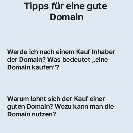
Tipps für eine gute 
Domain
Werde ich nach einem Kauf Inhaber 
der Domain? Was bedeutet „eine 
Domain kaufen“?
Ja, Sie werden der offizielle Domain-Inhaber. 
Sie erhalten alle Rechte zur Nutzung, 
Verwaltung oder Weiterveräußerung der 
Warum lohnt sich der Kauf einer 
Domain.
guten Domain? Wozu kann man die 
Domain nutzen?
Eine starke Domain steigert Sichtbarkeit, 
Vertrauen und Markenwert. Nutzen Sie sie 