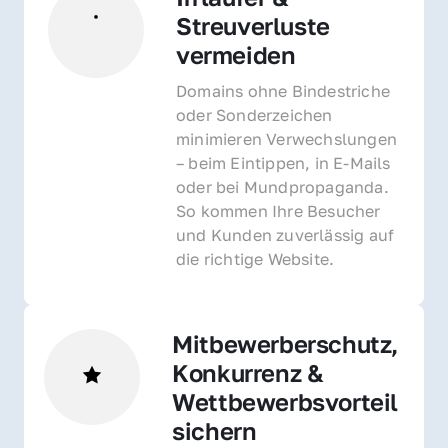
Streuverluste 
vermeiden
Domains ohne Bindestriche 
oder Sonderzeichen 
minimieren Verwechslungen 
– beim Eintippen, in E-Mails 
oder bei Mundpropaganda. 
So kommen Ihre Besucher 
und Kunden zuverlässig auf 
die richtige Website.
Mitbewerberschutz, 
Konkurrenz & 
Wettbewerbsvorteil 
sichern 