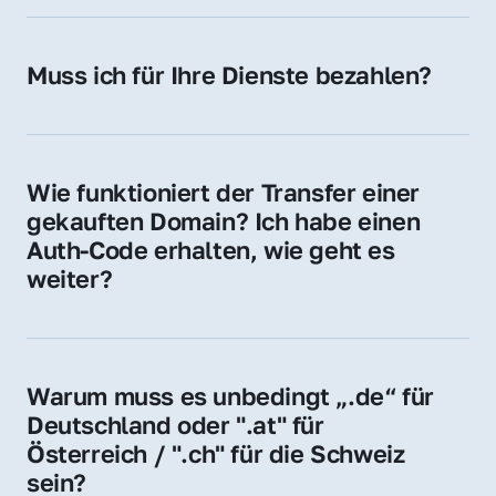
späteren Betrieb der Domain (z. B. beim 
Hosting-Anbieter) fallen geringe laufende 
Muss ich für Ihre Dienste bezahlen?
Gebühren an. Diese bewegen sich für .de 
Nein, bei uns zahlen Sie nur den Kaufpreis 
Domains bei ca. 5€ / Jahr
der Domain – ohne zusätzliche Vermittlungs- 
oder Servicegebühren.
Wie funktioniert der Transfer einer 
gekauften Domain? Ich habe einen 
Auth-Code erhalten, wie geht es 
weiter?
Mit dem Auth-Code beauftragen Sie Ihren 
Provider, die Domain zu übernehmen. Gerne 
begleiten wir Sie bei diesem einfachen und 
Warum muss es unbedingt „.de“ für 
schnellen Prozess.
Deutschland oder ".at" für 
Österreich / ".ch" für die Schweiz 
sein?